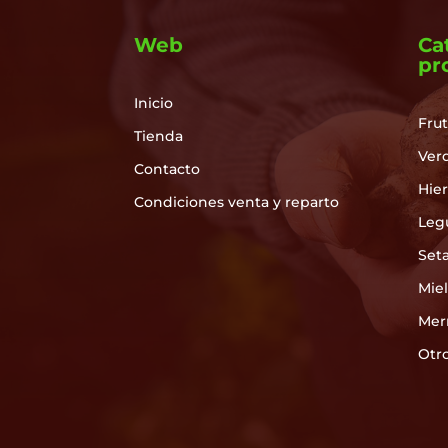
Web
Ca
pr
Inicio
Frut
Tienda
Ver
Contacto
Hie
Condiciones venta y reparto
Leg
Set
Mie
Mer
Otr