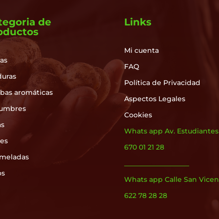
tegoria de
Links
oductos
Mi cuenta
as
FAQ
duras
Política de Privacidad
rbas aromáticas
Aspectos Legales
umbres
Cookies
as
Whats app Av. Estudiantes
les
670 01 21 28
meladas
___________________
os
Whats app Calle San Vicen
622 78 28 28