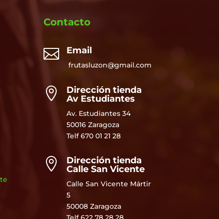
Contacto
Email

frutasluzon@gmail.com
Dirección tienda

Av Estudiantes
Av. Estudiantes 34
50016 Zaragoza
Telf
670 01 21 28
Dirección tienda

Calle San Vicente
te
Calle San Vicente Mártir
5
50008 Zaragoza
Telf 622 78 28 28