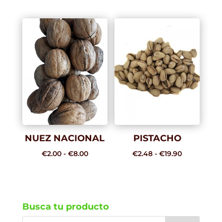
de
precios:
precios:
desde
desde
€1.75
€2.99
hasta
hasta
€7.00
€19.90
NUEZ NACIONAL
PISTACHO
Rango
Rango
€
2.00
-
€
8.00
€
2.48
-
€
19.90
de
de
precios:
precios:
desde
desde
€2.00
€2.48
Busca tu producto
hasta
hasta