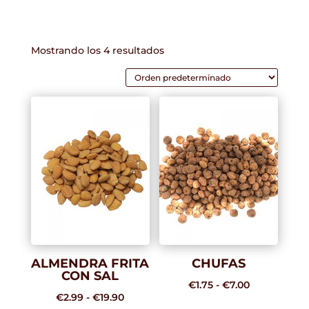
Mostrando los 4 resultados
ALMENDRA FRITA
CHUFAS
CON SAL
Rango
€
1.75
-
€
7.00
Rango
€
2.99
-
€
19.90
de