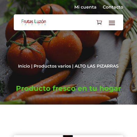
Mi cuenta
Contacto
Inicio
|
Productos varios
| ALTO LAS PIZARRAS
Producto fresco en tu hogar