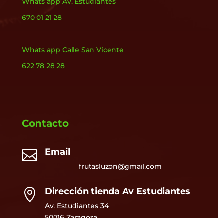
Whats app Av. Estudiantes
670 01 21 28
___________________
Whats app Calle San Vicente
622 78 28 28
Contacto
Email

frutasluzon@gmail.com
Dirección tienda Av Estudiantes

Av. Estudiantes 34
50016 Zaragoza