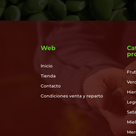
Web
Ca
pr
Inicio
Frut
Tienda
Ver
Contacto
Hie
Condiciones venta y reparto
Leg
Set
Mie
Mer