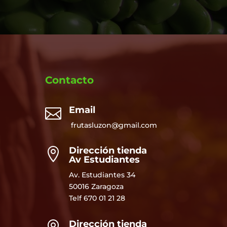
Contacto
Email

frutasluzon@gmail.com
Dirección tienda

Av Estudiantes
Av. Estudiantes 34
50016 Zaragoza
Telf
670 01 21 28
Dirección tienda