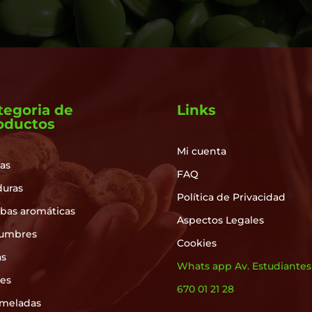
tegoria de
Links
oductos
Mi cuenta
as
FAQ
duras
Política de Privacidad
rbas aromáticas
Aspectos Legales
umbres
Cookies
as
Whats app Av. Estudiantes
les
670 01 21 28
meladas
___________________