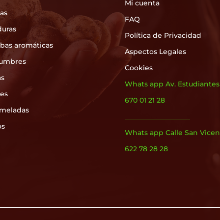
Mi cuenta
as
FAQ
duras
Política de Privacidad
rbas aromáticas
Aspectos Legales
umbres
Cookies
as
Whats app Av. Estudiantes
les
670 01 21 28
meladas
___________________
os
Whats app Calle San Vicen
622 78 28 28