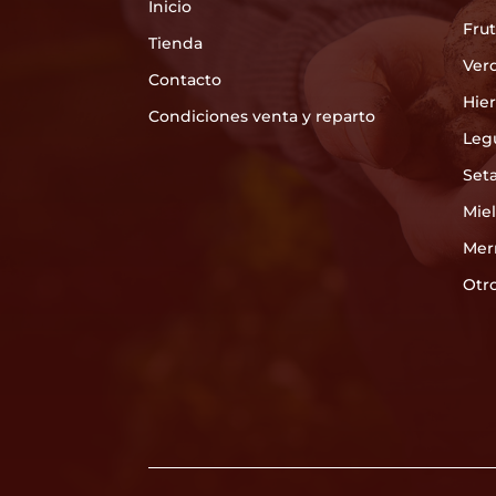
Inicio
Frut
Tienda
Ver
Contacto
Hie
Condiciones venta y reparto
Leg
Set
Mie
Mer
Otr