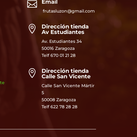
Email

frutasluzon@gmail.com
Dirección tienda

Av Estudiantes
Av. Estudiantes 34
50016 Zaragoza
Telf
670 01 21 28
Dirección tienda

Calle San Vicente
te
Calle San Vicente Mártir
5
50008 Zaragoza
Telf 622 78 28 28