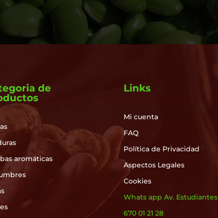
tegoria de
Links
oductos
Mi cuenta
as
FAQ
duras
Política de Privacidad
rbas aromáticas
Aspectos Legales
umbres
Cookies
as
Whats app Av. Estudiantes
les
670 01 21 28