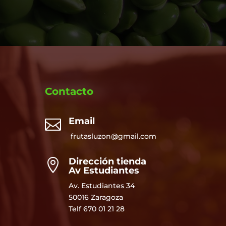
Contacto
Email

frutasluzon@gmail.com
Dirección tienda

Av Estudiantes
Av. Estudiantes 34
50016 Zaragoza
Telf
670 01 21 28