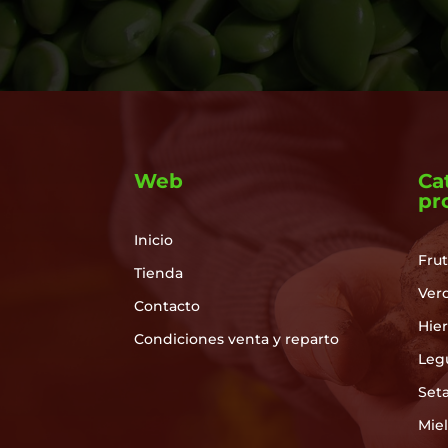
Web
Ca
pr
Inicio
Frut
Tienda
Ver
Contacto
Hie
Condiciones venta y reparto
Leg
Set
Mie