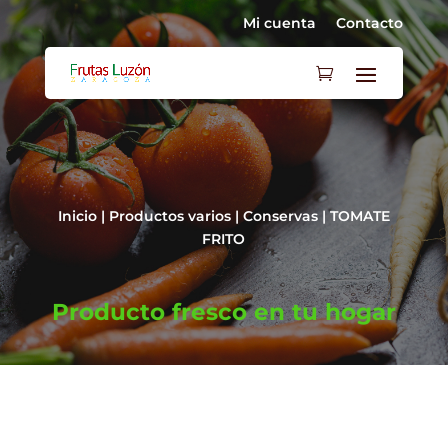
Mi cuenta
Contacto
Inicio
|
Productos varios
|
Conservas
| TOMATE
FRITO
Producto fresco en tu hogar