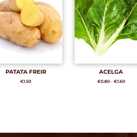
PATATA FREIR
ACELGA
Rang
€
1.50
€
0.80
-
€
1.60
de
preci
desd
€0.8
hast
€1.60