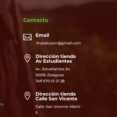
Contacto
Email

frutasluzon@gmail.com
Dirección tienda

Av Estudiantes
Av. Estudiantes 34
50016 Zaragoza
Telf
670 01 21 28
Dirección tienda

Calle San Vicente
te
Calle San Vicente Mártir
5