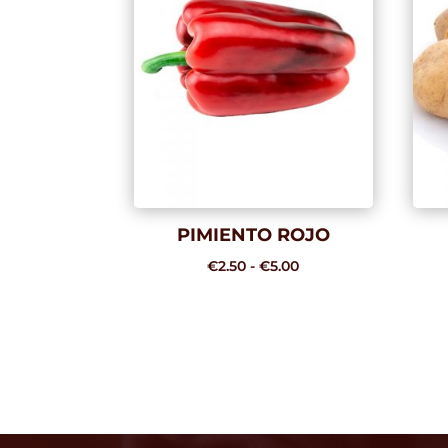
PIMIENTO ROJO
Rango
€
2.50
-
€
5.00
de
precios:
desde
€2.50
hasta
€5.00