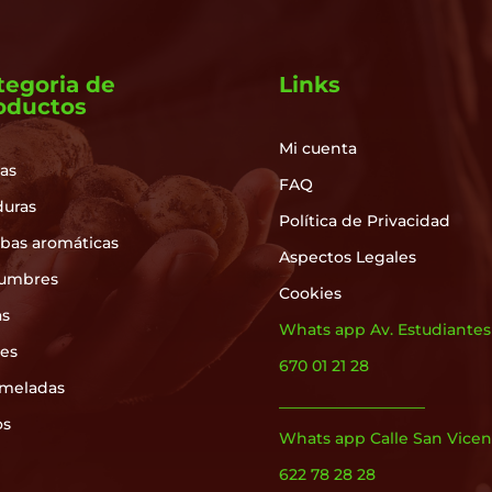
tegoria de
Links
oductos
Mi cuenta
as
FAQ
duras
Política de Privacidad
rbas aromáticas
Aspectos Legales
umbres
Cookies
as
Whats app Av. Estudiantes
les
670 01 21 28
meladas
___________________
os
Whats app Calle San Vicen
622 78 28 28