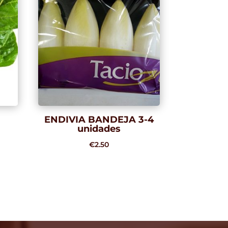
ENDIVIA BANDEJA 3-4
unidades
o
€
2.50
os:
e
0
a