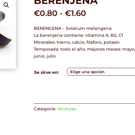
BERENJENA
Rango
€
0.80
-
€
1.60
de
precios:
BERENGENA – Solanum melongena
desde
La berenjena contiene: vitamina A, B2, C1
€0.80
Minerales: hierro, calcio, fósforo, potasio
hasta
Temporada: todo el año, mejores meses: mayo
€1.60
junio, julio
Se sirve en:
Categoría:
Verduras