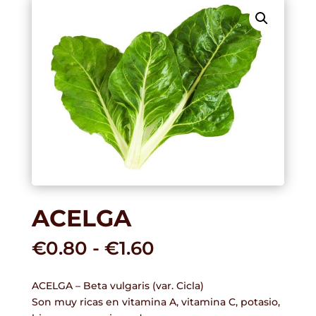
ACELGA
Rango
€
0.80
-
€
1.60
de
precios:
ACELGA – Beta vulgaris (var. Cicla)
desde
Son muy ricas en vitamina A, vitamina C, potasio,
€0.80