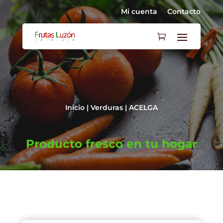
Mi cuenta
Contacto
Inicio
|
Verduras
| ACELGA
Producto fresco en tu hogar