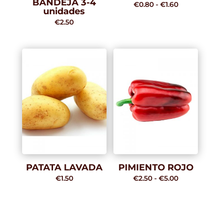
BANDEJA 3-4
Rango
€
0.80
-
€
1.60
unidades
de
€
2.50
precios:
desde
€0.80
hasta
€1.60
PATATA LAVADA
PIMIENTO ROJO
Rango
€
1.50
€
2.50
-
€
5.00
de
precios:
desde